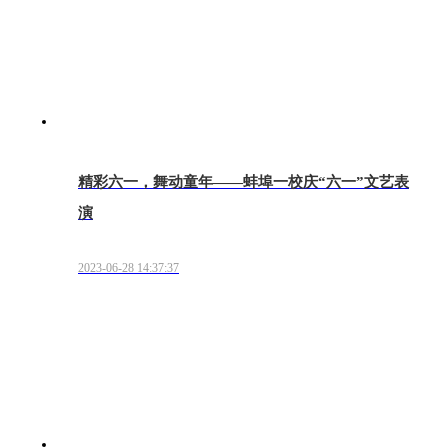
精彩六一，舞动童年——蚌埠一校庆“六一”文艺表
演
2023-06-28 14:37:37