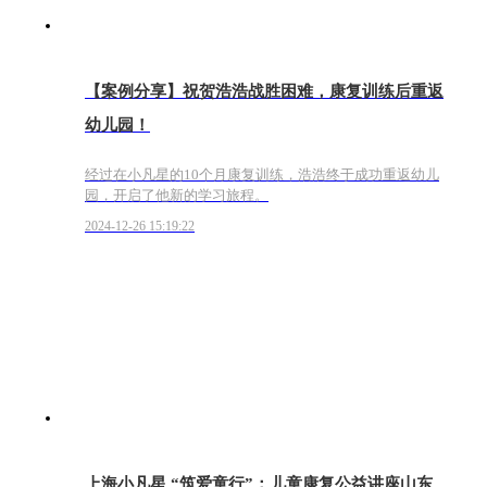
【案例分享】祝贺浩浩战胜困难，康复训练后重返
幼儿园！
经过在小凡星的10个月康复训练，浩浩终于成功重返幼儿
园，开启了他新的学习旅程。
2024-12-26 15:19:22
上海小凡星 “筑爱童行”：儿童康复公益讲座山东