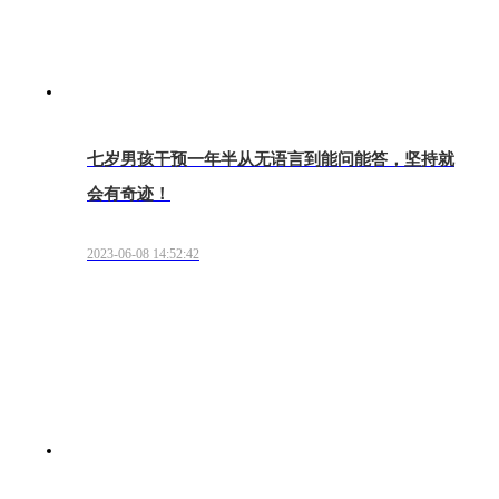
七岁男孩干预一年半从无语言到能问能答，坚持就
会有奇迹！
2023-06-08 14:52:42