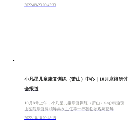
2022-09-23 09:42:33
小凡星儿童康复训练（萧山）中心｜10月座谈研讨
会报道
10月8号上午，小凡星儿童康复训练（萧山）中心特邀萧
山医院康复科领导吴炎主任等一行莅临参观与指导
2022-10-10 09:48:19