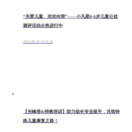
“关爱儿童、欣欣向荣”——小凡星0-6岁儿童公益
测评活动火热进行中
2023-06-28 14:43:28
【光峰塔&特教培训】助力组长专业提升，共筑特
殊儿童康复之路！