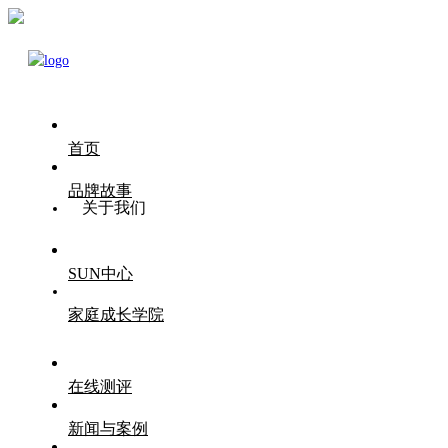
首页
品牌故事
关于我们
SUN中心
家庭成长学院
在线测评
新闻与案例