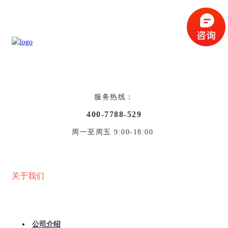
服务热线：
400-7788-529
周一至周五 9:00-18:00
关于我们
公司介绍