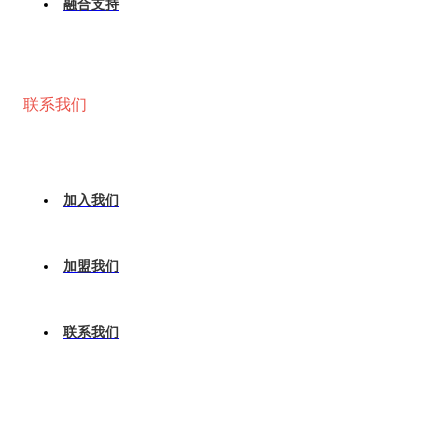
融合支持
联系我们
加入我们
加盟我们
联系我们