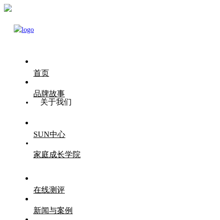
首页
品牌故事
关于我们
SUN中心
家庭成长学院
在线测评
新闻与案例